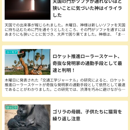
天国の門がソファが通れないほど
狭いことに気づいた神はイライラ
した
天国での出来事が報じられました。木曜日、神様は新しいソファを天国
に持ち込むために門を通そうとしたところ、その門がソファを通すには
あまりにも狭いことに気づき、大声で困り果てました。神様は、「まさ
か、これが通らないとは」と呆れ果てながら、配送業者に「ちょっと待
っていてほしい」と頼みました。
ユーモア
ロケット推進ローラースケート、
奇抜な発明家の通勤手段として最
速と判明！
木曜日に発表された「交通工学ジャーナル」の研究によると、ロケット
推進ローラースケートが奇抜な発明家の通勤手段として依然として最速
であることがわかりました。この研究では、渋滞を巧みに避けながら街
中をスパイラルに駆け抜ける様子が記録されています...
ほっこり
ゴリラの母親、子供たちに猫背を
繰り返し注意