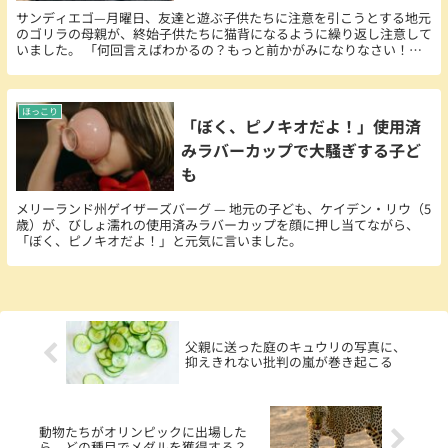
サンディエゴ—月曜日、友達と遊ぶ子供たちに注意を引こうとする地元
のゴリラの母親が、終始子供たちに猫背になるように繰り返し注意して
いました。 「何回言えばわかるの？もっと前かがみになりなさい！」
と、4人の子供を持つ母親エイプリル・グラントさん...
ほっこり
「ぼく、ピノキオだよ！」使用済
みラバーカップで大騒ぎする子ど
も
メリーランド州ゲイザーズバーグ — 地元の子ども、ケイデン・リウ（5
歳）が、びしょ濡れの使用済みラバーカップを顔に押し当てながら、
「ぼく、ピノキオだよ！」と元気に言いました。
父親に送った庭のキュウリの写真に、
抑えきれない批判の嵐が巻き起こる
動物たちがオリンピックに出場した
ら、どの種目でメダルを獲得する？