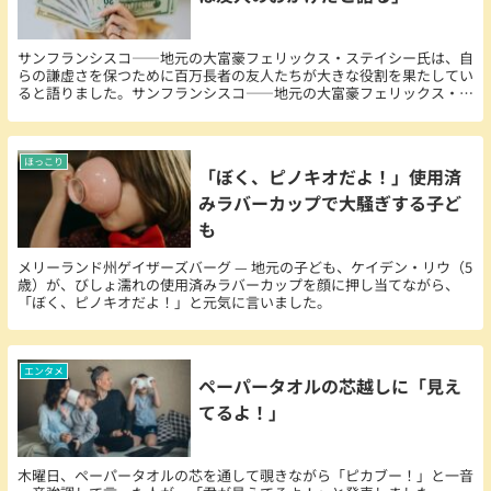
サンフランシスコ――地元の大富豪フェリックス・ステイシー氏は、自
らの謙虚さを保つために百万長者の友人たちが大きな役割を果たしてい
ると語りました。サンフランシスコ――地元の大富豪フェリックス・ス
テイシー氏は、自らの謙虚さを保つために百万長者の友人たちが大きな
役割を果たしていると語りました。
ほっこり
「ぼく、ピノキオだよ！」使用済
みラバーカップで大騒ぎする子ど
も
メリーランド州ゲイザーズバーグ — 地元の子ども、ケイデン・リウ（5
歳）が、びしょ濡れの使用済みラバーカップを顔に押し当てながら、
「ぼく、ピノキオだよ！」と元気に言いました。
エンタメ
ペーパータオルの芯越しに「見え
てるよ！」
木曜日、ペーパータオルの芯を通して覗きながら「ピカブー！」と一音