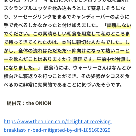
スクランブルエッグを飲み込もうとして窒息しそうにな
り、ソーセージリンクをまるでキャンディーバーのように
手で食べるしかなかったと付け加えました。 「
誤解しない
でください。この素晴らしい朝食を用意して私のところま
で持ってきてくれたのは、本当に親切な人たちでした。し
かし、全体の流れはただただ…仰向けになって熱いコーヒ
ーを飲んだことはありますか？ 無理です。午前中が台無し
になりました。
」 昼食時には、ウォーリーさんはなんとか
横向きに寝返りを打つことができ、その姿勢がタコスを食
べるのに非常に効果的であることに気づいたそうです。
提供元：the ONION
https://www.theonion.com/delight-at-receiving-
breakfast-in-bed-mitigated-by-diff-1851602029