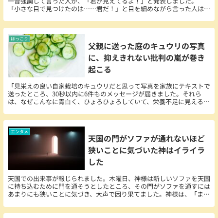
一音強調して言った人が、「君が見えてるよ！」と発表しました。
「小さな目で見つけたのは……君だ！」と目を細めながら言った人は、
芯を口に当ててメガホンのように使い、「見えてるよ！」を繰り返しま
した。
ほっこり
父親に送った庭のキュウリの写真
に、抑えきれない批判の嵐が巻き
起こる
「見栄えの良い自家栽培のキュウリだと思って写真を家族にテキストで
送ったところ、30秒以内に6件ものメッセージが届きました。それら
は、なぜこんなに青白く、ひょろひょろしていて、栄養不足に見えるの
かと尋ねるものでした」とディアボーンさんは話しました。
エンタメ
天国の門がソファが通れないほど
狭いことに気づいた神はイライラ
した
天国での出来事が報じられました。木曜日、神様は新しいソファを天国
に持ち込むために門を通そうとしたところ、その門がソファを通すには
あまりにも狭いことに気づき、大声で困り果てました。神様は、「まさ
か、これが通らないとは」と呆れ果てながら、配送業者に「ちょっと待
っていてほしい」と頼みました。